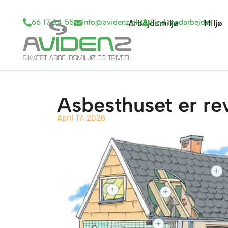
Gå
til
Arbejdsmiljø
Open Arbejd
Miljø
66 17 34 55
info@avidenz.dk
Find medarbejder
indholdet
Asbesthuset er re
April 17, 2026