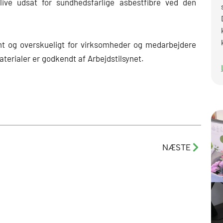
blive udsat for sundhedsfarlige asbestfibre ved den
mt og overskueligt for virksomheder og medarbejdere
terialer er godkendt af Arbejdstilsynet.
Næste
NÆSTE