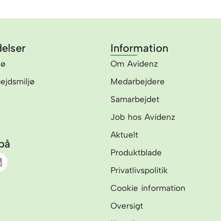
elser
Information
jø
Om Avidenz
bejdsmiljø
Medarbejdere
Samarbejdet
Job hos Avidenz
Aktuelt
på
Produktblade
L
Privatlivspolitik
n
k
Cookie information
e
d
Oversigt