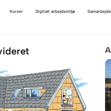
smiljø
Open Miljø
Kurser
Open Kurser
Digitalt arbejdsmiljø
Open Digitalt arbe
Samarbejde
videret
A