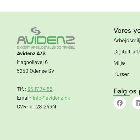
Vores yd
Arbejdsmil
Digitalt ar
Avidenz A/S
Magnoliavej 6
Miljø
5250 Odense SV
Kurser
Tlf.:
66 17 34 55
Følg os 
Email:
info@avidenz.dk
F
a
i
CVR-nr: 28124341
c
e
b
o
o
i