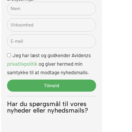
N
a
V
v
i
n
E
r
-
k
m
s
Jeg har læst og godkender Avidenzs
a
o
privatlivpolitik
og giver hermed min
i
m
samtykke til at modtage nyhedsmails.
l
h
Tilmeld
e
d
Har du spørgsmål til vores
nyheder eller nyhedsmails?