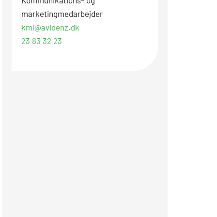
marketingmedarbejder
kml@avidenz.dk
23 83 32 23