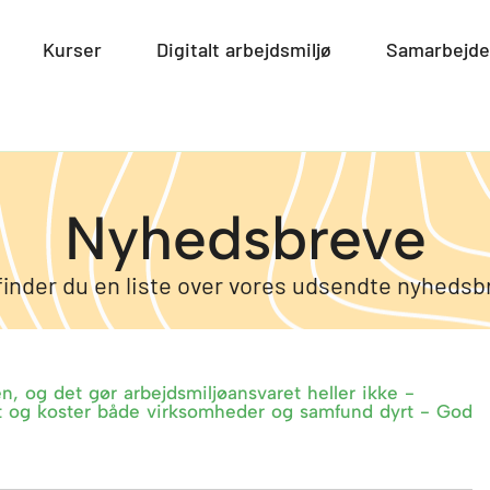
smiljø
Open Miljø
Kurser
Open Kurser
Digitalt arbejdsmiljø
Open Digitalt arbe
Samarbejde
Nyhedsbreve
finder du en liste over vores udsendte nyhedsb
, og det gør arbejdsmiljøansvaret heller ikke -
et og koster både virksomheder og samfund dyrt - God