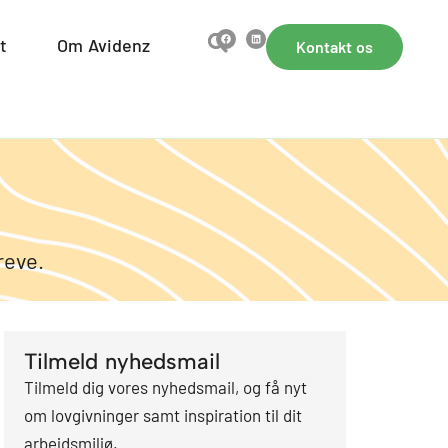
F
L
a
i
jdsmiljø
t
Open Samarbejdet
Om Avidenz
Open Om Avidenz
Kontakt os
c
n
e
k
b
e
o
d
o
i
k
n
reve.
Tilmeld nyhedsmail
Tilmeld dig vores nyhedsmail, og få nyt
om lovgivninger samt inspiration til dit
arbejdsmiljø.