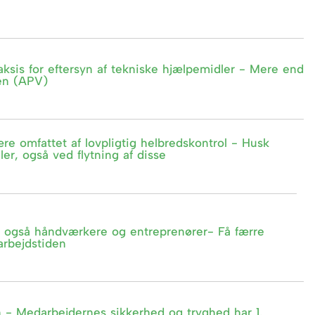
raksis for eftersyn af tekniske hjælpemidler - Mere end
en (APV)
e omfattet af lovpligtig helbredskontrol - Husk
ler, også ved flytning af disse
yn, også håndværkere og entreprenører- Få færre
rbejdstiden
 - Medarbejdernes sikkerhed og tryghed har 1.