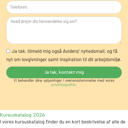
T
m
s
e
a
o
l
i
m
e
l
h
f
e
o
d
N
Ja tak, tilmeld mig også Avidenz' nyhedsmail, og få
n
y
nyt om lovgivninger samt inspiration til dit arbejdsmiljø.
n
h
r
Ja tak, kontakt mig
e
.
Vi behandler dine oplysninger i overensstemmelse med vores
d
privatlivspolitik
.
s
m
a
i
Kursuskatalog 2026
I vores kursuskatalog finder du en kort beskrivelse af alle de
l