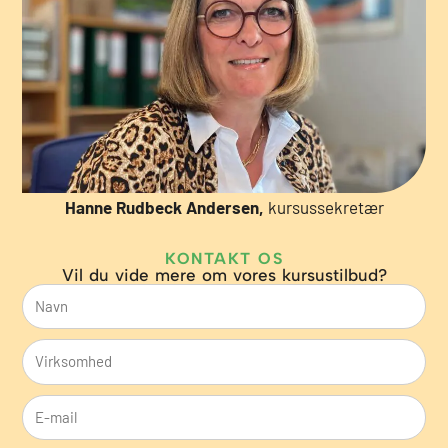
Hanne Rudbeck Andersen,
kursussekretær
KONTAKT OS
Vil du vide mere om vores kursustilbud?
N
a
V
v
i
n
E
r
-
k