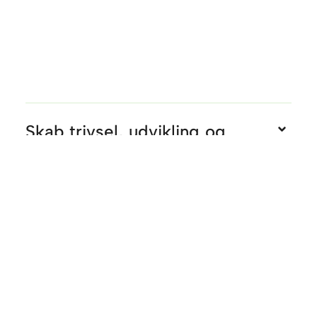
Skab trivsel, udvikling og
vækst gennem et samarbejde
med os
2 forskellige samarbejdsformer
Specialister tilknyttet
forskellige opgaver