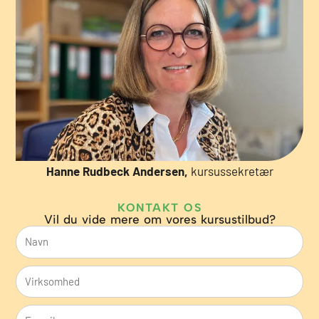
Hanne Rudbeck Andersen,
kursussekretær
KONTAKT OS
Vil du vide mere om vores kursustilbud?
N
a
V
v
i
n
E
r