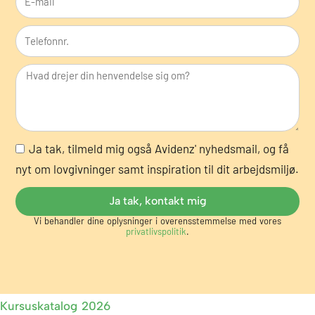
-
k
T
m
s
e
a
o
l
i
m
e
l
h
f
e
o
d
N
Ja tak, tilmeld mig også Avidenz' nyhedsmail, og få
n
y
nyt om lovgivninger samt inspiration til dit arbejdsmiljø.
n
h
r
Ja tak, kontakt mig
e
.
Vi behandler dine oplysninger i overensstemmelse med vores
d
privatlivspolitik
.
s
m
a
i
Kursuskatalog 2026