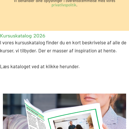
Vi behandler dine oplysninger i overensstemmelse med vores
d
privatlivspolitik
.
s
m
a
i
Kursuskatalog 2026
I vores kursuskatalog finder du en kort beskrivelse af alle de
l
kurser, vi tilbyder. Der er masser af inspiration at hente.
Læs kataloget ved at klikke herunder.