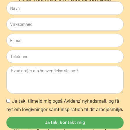
N
a
V
v
i
n
E
r
-
k
T
m
s
e
a
o
l
i
m
e
l
h
f
e
o
d
N
Ja tak, tilmeld mig også Avidenz' nyhedsmail, og få
n
y
nyt om lovgivninger samt inspiration til dit arbejdsmiljø.
n
h
r
Ja tak, kontakt mig
e
.