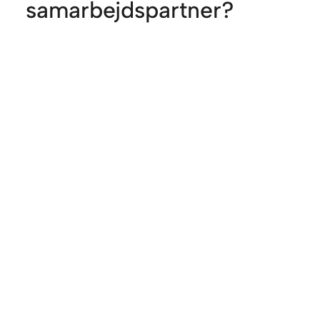
samarbejdspartner?
Skab trivsel, udvikling og
vækst gennem et samarbejde
med os