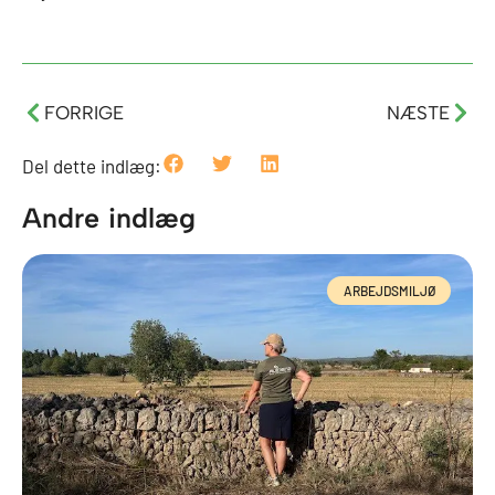
Tidligere
Næs
FORRIGE
NÆSTE
Del dette indlæg:
Andre indlæg
ARBEJDSMILJØ