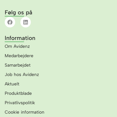
Følg os på
F
L
a
i
c
n
e
k
Information
b
e
o
d
Om Avidenz
o
i
k
n
Medarbejdere
Samarbejdet
Job hos Avidenz
Aktuelt
Produktblade
Privatlivspolitik
Cookie information