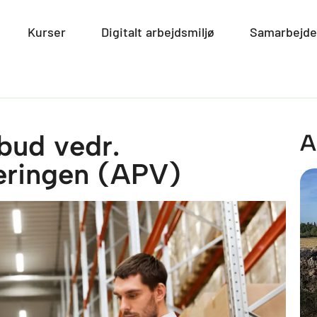
smiljø
Open Miljø
Kurser
Open Kurser
Digitalt arbejdsmiljø
Open Digitalt arbe
Samarbejde
bud vedr.
A
eringen (APV)