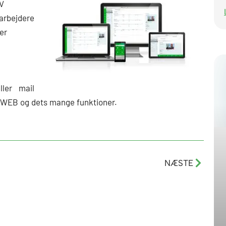
PV
arbejdere
er
ler mail
OSWEB og dets mange funktioner.
Næste
NÆSTE