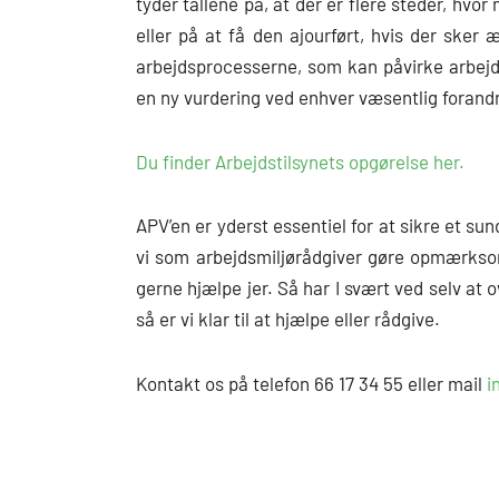
tyder tallene på, at der er flere steder, hv
eller på at få den ajourført, hvis der sker
arbejdsprocesserne, som kan påvirke arbejds
en ny vurdering ved enhver væsentlig forandr
Du finder Arbejdstilsynets opgørelse her.
APV’en er yderst essentiel for at sikre et su
vi som arbejdsmiljørådgiver gøre opmærksom 
gerne hjælpe jer. Så har I svært ved selv at o
så er vi klar til at hjælpe eller rådgive.
Kontakt os på telefon 66 17 34 55 eller mail
i