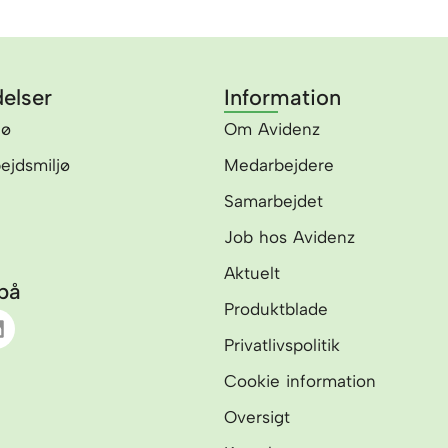
elser
Information
jø
Om Avidenz
bejdsmiljø
Medarbejdere
Samarbejdet
Job hos Avidenz
Aktuelt
på
Produktblade
L
Privatlivspolitik
n
k
Cookie information
e
d
Oversigt