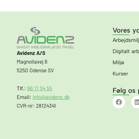
Vores yd
Arbejdsmil
Digitalt ar
Avidenz A/S
Magnoliavej 6
Miljø
5250 Odense SV
Kurser
Tlf.:
66 17 34 55
Følg os 
Email:
info@avidenz.dk
F
a
i
CVR-nr: 28124341
c
e
b
o
o
i