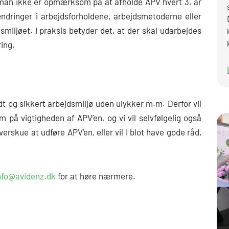
or man ikke er opmærksom på at afholde APV hvert 3. år
 ændringer i arbejdsforholdene, arbejdsmetoderne eller
miljøet. I praksis betyder det, at der skal udarbejdes
ing.
ndt og sikkert arbejdsmiljø uden ulykker m.m. Derfor vil
på vigtigheden af APV’en, og vi vil selvfølgelig også
verskue at udføre APV’en, eller vil I blot have gode råd,
nfo@avidenz.dk
for at høre nærmere.