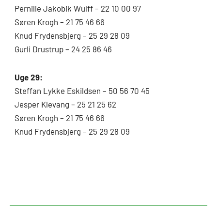
Pernille Jakobik Wulff – 22 10 00 97
Søren Krogh – 21 75 46 66
Knud Frydensbjerg – 25 29 28 09
Gurli Drustrup – 24 25 86 46
Uge 29:
Steffan Lykke Eskildsen – 50 56 70 45
Jesper Klevang – 25 21 25 62
Søren Krogh – 21 75 46 66
Knud Frydensbjerg – 25 29 28 09
Tidligere
Næs