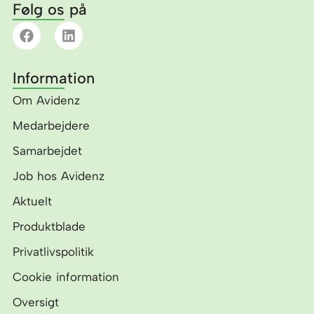
Følg os på
F
L
a
i
c
n
e
k
Information
b
e
o
d
Om Avidenz
o
i
k
n
Medarbejdere
Samarbejdet
Job hos Avidenz
Aktuelt
Produktblade
Privatlivspolitik
Cookie information
Oversigt