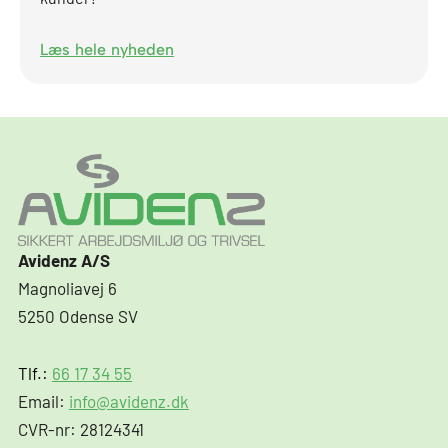
Læs hele nyheden
Avidenz A/S
Magnoliavej 6
5250 Odense SV
Tlf.:
66 17 34 55
Email:
info@avidenz.dk
CVR-nr: 28124341