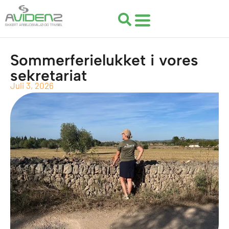
Gå
til
indholdet
Sommerferielukket i vores
sekretariat
Juli 3, 2026