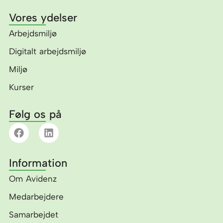
Vores ydelser
Arbejdsmiljø
Digitalt arbejdsmiljø
Miljø
Kurser
Følg os på
F
L
a
i
c
n
e
k
Information
b
e
o
d
Om Avidenz
o
i
k
n
Medarbejdere
Samarbejdet