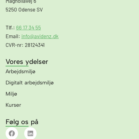
Magnoliavej 6
5250 Odense SV
Tlf.:
66 17 34 55
Email:
info@avidenz.dk
CVR-nr: 28124341
Vores ydelser
Arbejdsmiljø
Digitalt arbejdsmiljø
Miljø
Kurser
Følg os på
F
L
a
i