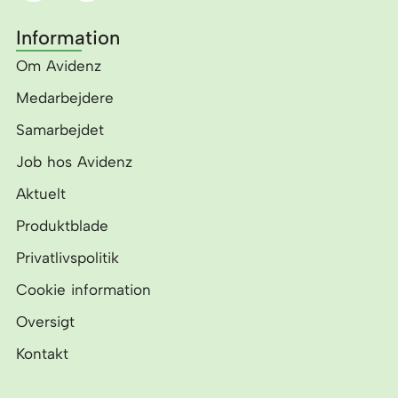
c
n
e
k
Information
b
e
o
d
Om Avidenz
o
i
k
n
Medarbejdere
Samarbejdet
Job hos Avidenz
Aktuelt
Produktblade
Privatlivspolitik
Cookie information
Oversigt
Kontakt