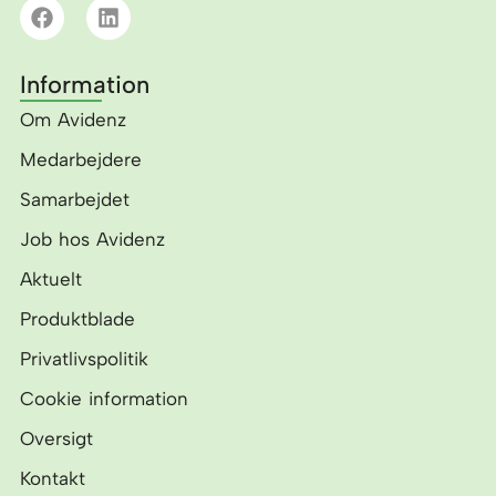
F
L
a
i
c
n
e
k
Information
b
e
o
d
Om Avidenz
o
i
k
n
Medarbejdere
Samarbejdet
Job hos Avidenz
Aktuelt
Produktblade
Privatlivspolitik
Cookie information
Oversigt
Kontakt