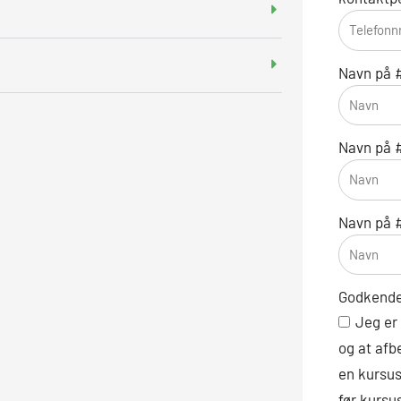
Navn på #
Navn på #
Navn på #
Godkende
Jeg er
og at afbe
en kursus
før kursu