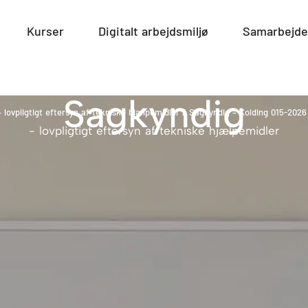
smiljø
Open Miljø
Kurser
Open Kurser
Digitalt arbejdsmiljø
Open Digitalt arbe
Samarbejde
Sagkyndig
 lovpligtigt eftersyn af tekniske hjælpemidler
/
Sagkyndig – Kolding 015-2026
- lovpligtigt eftersyn af tekniske hjælpemidler