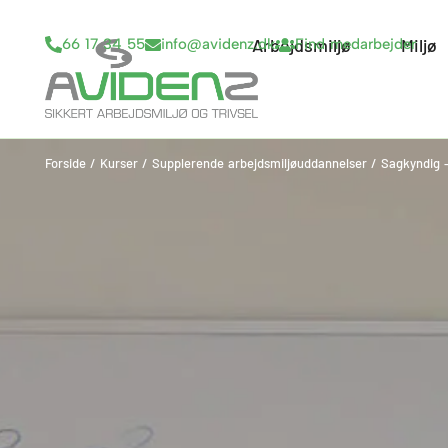
Gå
til
Arbejdsmiljø
Open Arbejd
Miljø
66 17 34 55
info@avidenz.dk
Find medarbejder
indholdet
Forside
/
Kurser
/
Supplerende arbejdsmiljøuddannelser
/
Sagkyndig –