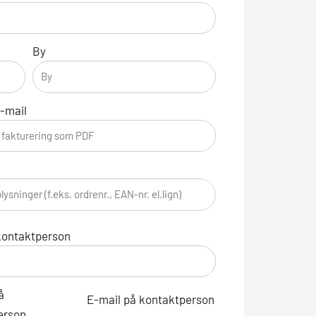
By
-mail
kontaktperson
å
E-mail på kontaktperson
erson