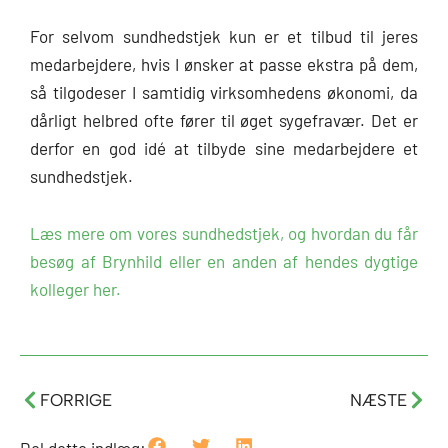
For selvom sundhedstjek kun er et tilbud til jeres
medarbejdere, hvis I ønsker at passe ekstra på dem,
så tilgodeser I samtidig virksomhedens økonomi, da
dårligt helbred ofte fører til øget sygefravær. Det er
derfor en god idé at tilbyde sine medarbejdere et
sundhedstjek.
Læs mere om vores sundhedstjek, og hvordan du får
besøg af Brynhild eller en anden af hendes dygtige
kolleger her.
Tidligere
Næs
FORRIGE
NÆSTE
Del dette indlæg: