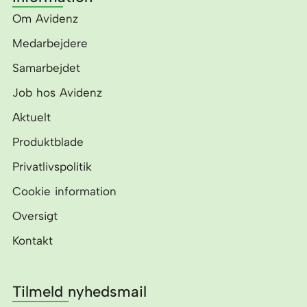
b
e
o
d
Om Avidenz
o
i
k
n
Medarbejdere
Samarbejdet
Job hos Avidenz
Aktuelt
Produktblade
Privatlivspolitik
Cookie information
Oversigt
Kontakt
Tilmeld nyhedsmail