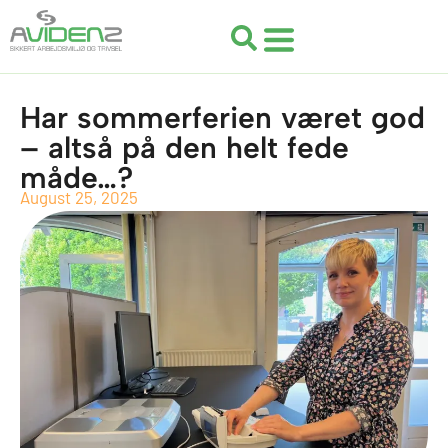
Gå
til
indholdet
Har sommerferien været god
– altså på den helt fede
måde…?
August 25, 2025