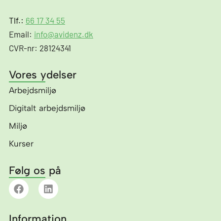
Tlf.:
66 17 34 55
Email:
info@avidenz.dk
CVR-nr: 28124341
Vores ydelser
Arbejdsmiljø
Digitalt arbejdsmiljø
Miljø
Kurser
Følg os på
F
L
a
i
c
n
e
k
Information