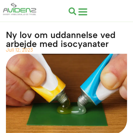
Gå
til
indholdet
Ny lov om uddannelse ved
arbejde med isocyanater
Juli 12, 2023