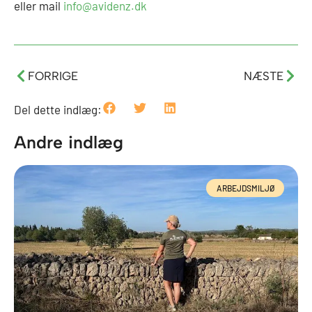
eller mail
info@avidenz.dk
Tidligere
Næs
FORRIGE
NÆSTE
Del dette indlæg:
Andre indlæg
ARBEJDSMILJØ