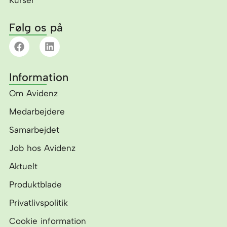
Følg os på
F
L
a
i
c
n
e
k
Information
b
e
o
d
Om Avidenz
o
i
k
n
Medarbejdere
Samarbejdet
Job hos Avidenz
Aktuelt
Produktblade
Privatlivspolitik
Cookie information