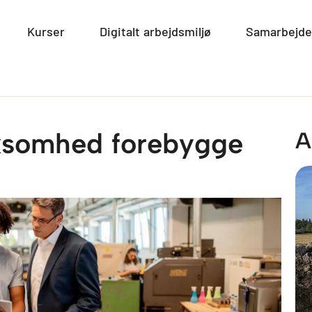
smiljø
Open Miljø
Kurser
Open Kurser
Digitalt arbejdsmiljø
Open Digitalt arbe
Samarbejde
rksomhed forebygge
A