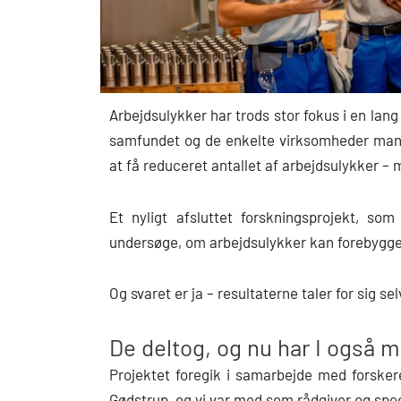
Arbejdsulykker har trods stor fokus i en lang
samfundet og de enkelte virksomheder mange
at få reduceret antallet af arbejdsulykker –
Et nyligt afsluttet forskningsprojekt, som
undersøge, om arbejdsulykker kan forebygge
Og svaret er ja – resultaterne taler for sig sel
De deltog, og nu har I også 
Projektet foregik i samarbejde med forskere
Gødstrup, og vi var med som rådgiver og speci