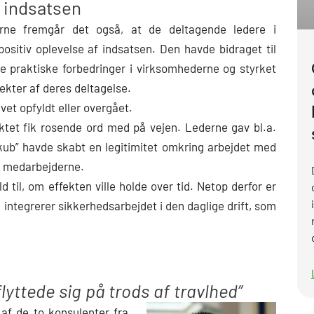
 indsatsen
kerne fremgår det også, at de deltagende ledere i
positiv oplevelse af indsatsen. Den havde bidraget til
praktiske forbedringer i virksomhederne og styrket
ekter af deres deltagelse.
vet opfyldt eller overgået.
jektet fik rosende ord med på vejen. Lederne gav bl.a.
skub” havde skabt en legitimitet omkring arbejdet med
t medarbejderne.
d til, om effekten ville holde over tid. Netop derfor er
g integrerer sikkerhedsarbejdet i den daglige drift, som
yttede sig på trods af travlhed”
af de to konsulenter fra