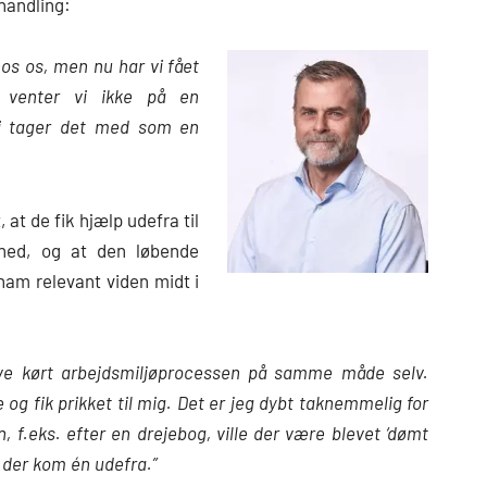
 handling:
hos os, men nu har vi fået
 venter vi ikke på en
 vi tager det med som en
 at de fik hjælp udefra til
rhed, og at den løbende
ham relevant viden midt i
have kørt arbejdsmiljøprocessen på samme måde selv.
og fik prikket til mig. Det er jeg dybt taknemmelig for
n, f.eks. efter en drejebog, ville der være blevet ‘dømt
 at der kom én udefra.”