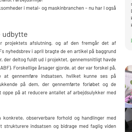
ksomheder i metal- og maskinbranchen – nu har I også
e udbytte
r projektets afslutning, og af den fremgår det af
BFs nyhedsbrev i april bragte de en artikel på baggrund
r, der deltog fuldt ud i projektet, gennemsnitligt havde
ABF). Forskellige årsager gjorde, at der var forskel på,
 at gennemføre indsatsen, hvilket kunne ses på
elukkende på dem, der gennemførte forløbet og de
lt oppe på at reducere antallet af arbejdsulykker med
på konkrete, observerbare forhold og handlinger med
 at strukturere indsatsen og bidrage med faglig viden