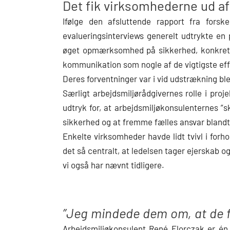
Det fik virksomhederne ud af
Ifølge den afsluttende rapport fra fors
evalueringsinterviews generelt udtrykte en 
øget opmærksomhed på sikkerhed, konkrete 
kommunikation som nogle af de vigtigste eff
Deres forventninger var i vid udstrækning ble
Særligt arbejdsmiljørådgivernes rolle i pro
udtryk for, at arbejdsmiljøkonsulenternes ”
sikkerhed og at fremme fælles ansvar bland
Enkelte virksomheder havde lidt tvivl i forhol
det så centralt, at ledelsen tager ejerskab o
vi også har nævnt tidligere.
”Jeg mindede dem om, at de fl
Arbejdsmiljøkonsulent René Florczak er én 