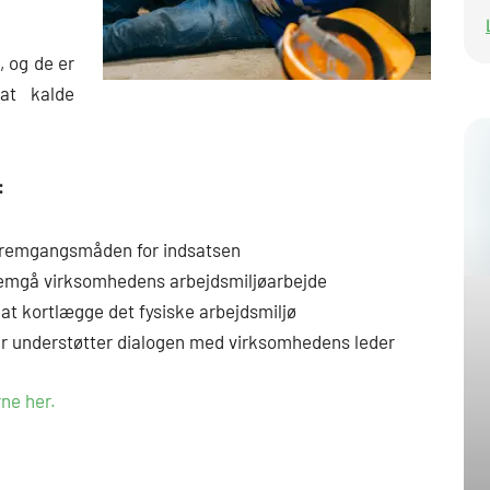
, og de er
at kalde
:
er fremgangsmåden for indsatsen
nnemgå virksomhedens arbejdsmiljøarbejde
l at kortlægge det fysiske arbejdsmiljø
r understøtter dialogen med virksomhedens leder
ne her.