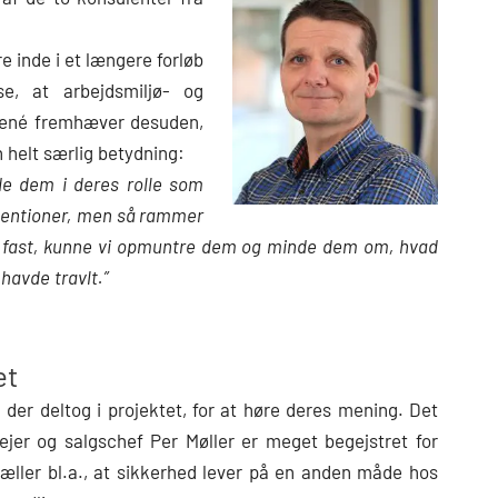
e inde i et længere forløb
e, at arbejdsmiljø- og
 René fremhæver desuden,
n helt særlig betydning:
ede dem i deres rolle som
ntentioner, men så rammer
e fast, kunne vi opmuntre dem og minde dem om, hvad
havde travlt.”
et
 der deltog i projektet, for at høre deres mening. Det
jer og salgschef Per Møller er meget begejstret for
æller bl.a., at sikkerhed lever på en anden måde hos