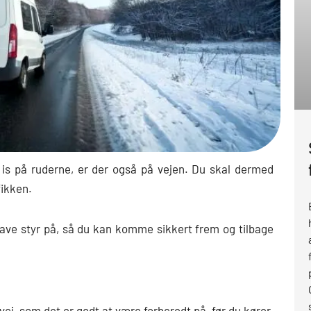
 is på ruderne, er der også på vejen. Du skal dermed
ikken.
have styr på, så du kan komme sikkert frem og tilbage
 vej, som det er godt at være forberedt på, før du kører.