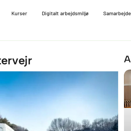
smiljø
Open Miljø
Kurser
Open Kurser
Digitalt arbejdsmiljø
Open Digitalt arbe
Samarbejde
tervejr
A