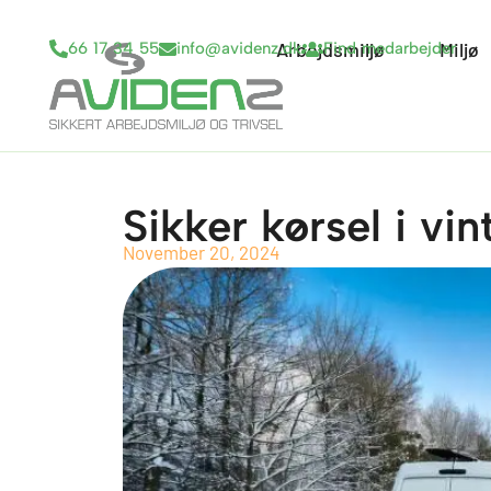
Gå
til
Arbejdsmiljø
Open Arbejd
Miljø
66 17 34 55
info@avidenz.dk
Find medarbejder
indholdet
Sikker kørsel i vin
November 20, 2024