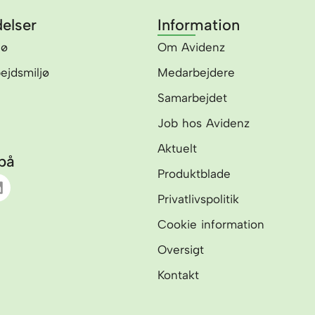
elser
Information
jø
Om Avidenz
bejdsmiljø
Medarbejdere
Samarbejdet
Job hos Avidenz
Aktuelt
på
Produktblade
L
Privatlivspolitik
n
k
Cookie information
e
d
Oversigt
Kontakt
n