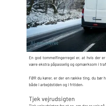
En god tommelfingerregel er, at hvis der er
være ekstra påpasselig og opmærksom i traf
FØR du kører, er der en række ting, du bør 
både i arbejdstiden og i fritiden.
Tjek vejrudsigten
Tjek vejrudsigten for at se, om der er vejr på