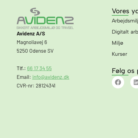
Vores yd
Arbejdsmil
Digitalt ar
Avidenz A/S
Magnoliavej 6
Miljø
5250 Odense SV
Kurser
Tlf.:
66 17 34 55
Følg os 
Email:
info@avidenz.dk
F
a
i
CVR-nr: 28124341
c
e
b
o
o
i
k