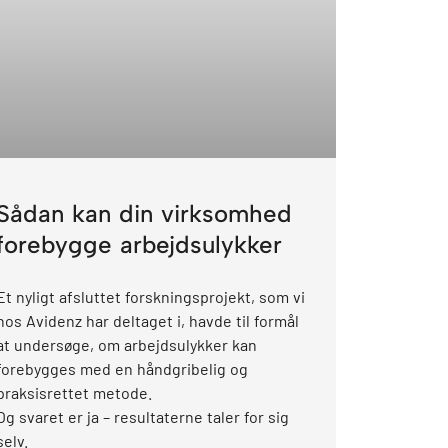
Sådan kan din virksomhed
forebygge arbejdsulykker
Et nyligt afsluttet forskningsprojekt, som vi
hos Avidenz har deltaget i, havde til formål
at undersøge, om arbejdsulykker kan
forebygges med en håndgribelig og
praksisrettet metode.
Og svaret er ja – resultaterne taler for sig
selv.