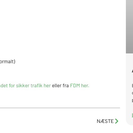
normalt)
det for sikker trafik her
eller fra
FDM her.
Næste
NÆSTE