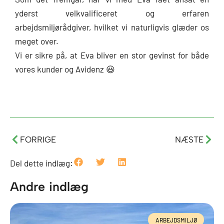
yderst velkvalificeret og erfaren
arbejdsmiljørådgiver, hvilket vi naturligvis glæder os
meget over.
Vi er sikre på, at Eva bliver en stor gevinst for både
vores kunder og Avidenz 😃
Tidligere
Næs
FORRIGE
NÆSTE
Del dette indlæg:
Andre indlæg
ARBEJDSMILJØ