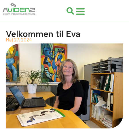
Gå
til
indholdet
Velkommen til Eva
Maj 27, 2024