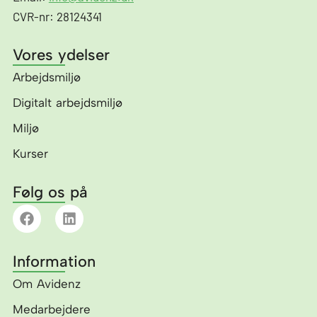
CVR-nr: 28124341
Vores ydelser
Arbejdsmiljø
Digitalt arbejdsmiljø
Miljø
Kurser
Følg os på
F
L
a
i
c
n
e
k
Information
b
e
o
d
Om Avidenz
o
i
k
n
Medarbejdere